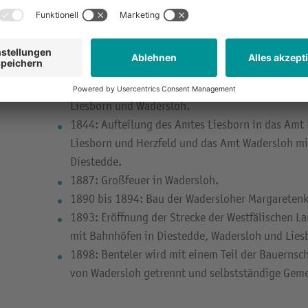
1724 bis 1751: Bau des Süd- und Mittelflügels d
Liesborn.
1803: Aufhebung der Abtei Liesborn.
1803: Die Hälfte des Dorfes Wadersloh brennt ab.
1841: Bildung des Amtes Liesborn aus den Gemei
Liesborn und Wadersloh.
1844: Aufteilung des Amtes Liesborn in das Amt
Liesborn und Herzfeld und das Amt Wadersloh m
Diestedde.
1887: Großfeuer in Wadersloh.
1890 bis 1894: Bau der Wadersloher Margaretenk
1893: Eröffnung der Strecke der Westfälischen 
mit Bahnhöfen in Diestedde, Wadersloh und Lies
1898: Benteler wird mit einem Teil der Bauernsc
von Wadersloh getrennt und selbstständige Gem