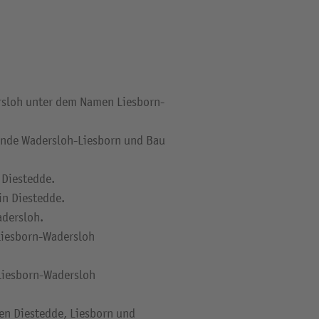
rsloh unter dem Namen Liesborn-
inde Wadersloh-Liesborn und Bau
 Diestedde.
in Diestedde.
dersloh.
Liesborn-Wadersloh
Liesborn-Wadersloh
en Diestedde, Liesborn und