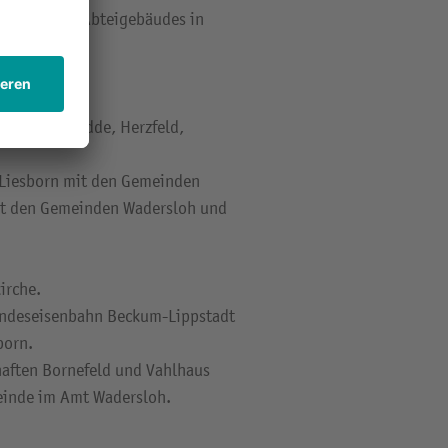
es barocken Abteigebäudes in
nden Diestedde, Herzfeld,
 Liesborn mit den Gemeinden
it den Gemeinden Wadersloh und
irche.
Landeseisenbahn Beckum-Lippstadt
born.
haften Bornefeld und Vahlhaus
einde im Amt Wadersloh.