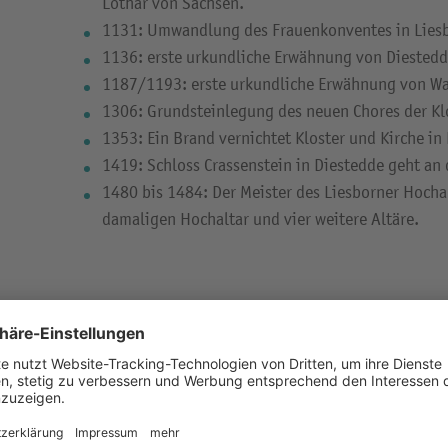
Lothar von Sachsen.
1131: Umwandlung des Frauenkonventes in Liesbo
1136: erste urkundliche Erwähnung von Diestedd
1187/1193: erste urkundliche Erwähnung von Wa
1306: Grundsteinlegung des neuen Chores der Klo
1353: Ein Brand vernichtet Kloster und Kirche in
1419: Schloss Crassenstein in Diestedde geht an
1480 bis 1484: Der Meister des Liesborner Hochal
damaligen Hochaltar und vier weitere Altäre.
1500 bis 1900
1570: Errichtung des heutigen Schlosses Crassen
(klassizistischer Umbau nach 1800).