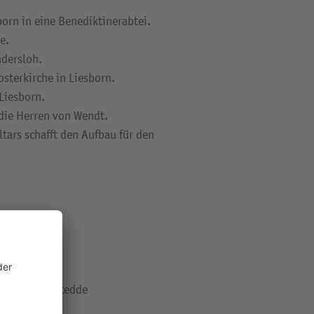
rn in eine Benediktinerabtei.
e.
dersloh.
sterkirche in Liesborn.
 Liesborn.
 die Herren von Wendt.
tars schafft den Aufbau für den
stein in Diestedde