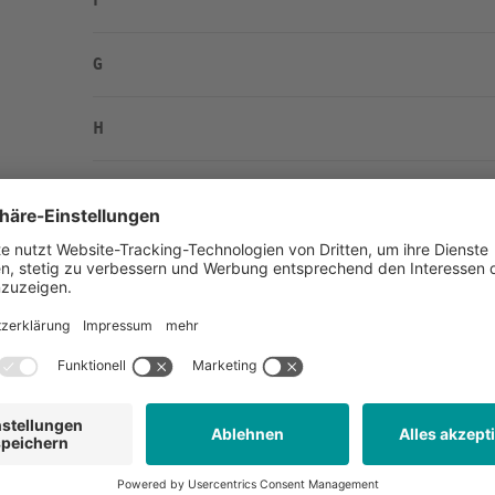
F
G
H
I
J
K
L
M