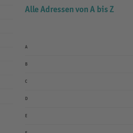
Alle Adressen von A bis Z
A
B
C
D
E