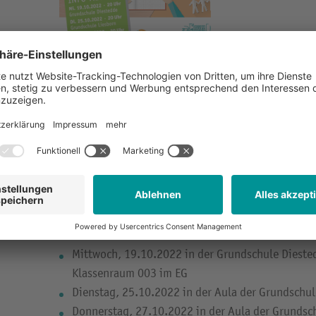
Für viele Eltern und für die zukünftigen Fünftklässl
Grundschule zur weiterführenden Schule mit Erwar
mit vielen Fragen verbunden. Wo wird sich mein Ki
Lernangebot passt zu seinen Stärken? Wo wird mein
Welche Schulform ist also die richtige?
Um Antworten auf die drängendsten Fragen zu gebe
„Wadersloh macht Schule“ neuerdings drei Informat
Ortsteilen zu den weiterführenden Schulen in der 
Uhr statt:
Mittwoch, 19.10.2022 in der Grundschule Diestedd
Klassenraum 003 im EG
Dienstag, 25.10.2022 in der Aula der Grundschule
Donnerstag, 27.10.2022 in der Aula der Grundsch