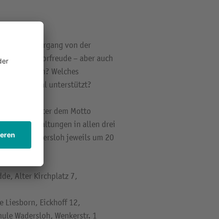
er ist der Übergang von der
tungen und Vorfreude – aber auch
nd wohlfühlen? Welches
 Kind optimal unterstützt?
n, finden unter dem Motto
ionsveranstaltungen in allen drei
Gemeinde Wadersloh jeweils um 20
e, Alter Kirchplatz 7,
 Liesborn, Eickhoff 12,
ule Wadersloh, Wenkerstr. 1