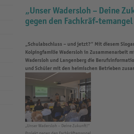
„Unser Wadersloh – Deine Zuk
gegen den Fachkräf-temangel
„Schulabschluss – und jetzt?“ Mit diesem Sloga
Kolpingfamilie Wadersloh in Zusammenarbeit m
Wadersloh und Langenberg die Berufsinformati
und Schüler mit den heimischen Betrieben zus
„Unser Wadersloh – Deine Zukunft!“
Projekt gegen den Fachkräftemangel