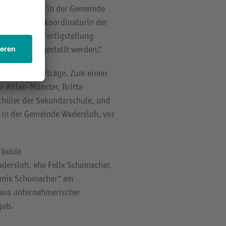
he Berufe sie in der Gemeinde
, Berufswahlkoordinatorin der
 soll nach Fertigstellung
r Verfügung gestellt werden.“
edene Kurzvorträge. Zum einen
ur Ahlen-Münster, Britta
chüler der Sekundarschule, und
 in der Gemeinde Wadersloh, vor
 beide
dersloh, ehe Felix Schomacher,
hnik Schomacher“ am
 aus unternehmerischer
gab.