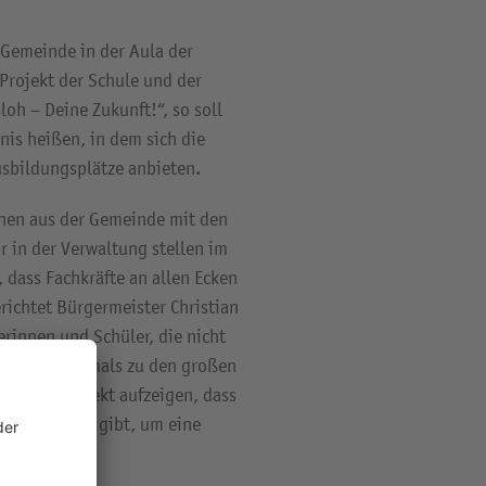
Gemeinde in der Aula der
Projekt der Schule und der
oh – Deine Zukunft!“, so soll
is heißen, in dem sich die
usbildungsplätze anbieten.
chen aus der Gemeinde mit den
 in der Verwaltung stellen im
dass Fachkräfte an allen Ecken
ichtet Bürgermeister Christian
rinnen und Schüler, die nicht
zieht es oftmals zu den großen
iesem Projekt aufzeigen, dass
rer Gemeinde gibt, um eine