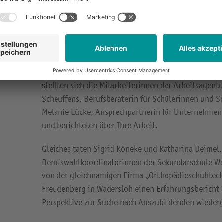
„Viele Schülerinnen und Schüler wissen nicht, welc
Wadersloh erlernen können“, weiß Katharina Deimel
Sekundarschule Wadersloh. „Der Unternehmerkatalog
gezielt im Unterricht eingesetzt und im Internet zu
Abgerundet wurde die Veranstaltung durch verschi
stellten sich die Mitarbeiterinnen der Arbeitsagent
Scheuffens, Berufsberaterin für Schülerinnen und S
Melanie Lücke, Ansprechpartnerin für Unternehmen
und berichteten über Ihre Arbeit.
Gleiches taten Sigrid Köneke und Katharina Deimel,
Berufswahlkoordinatorinnen der Sekundarschule Wa
von der gleichnamigen Firma „Orthopädieschuhtec
Freudenberg in Wadersloh einen Erfahrungsbericht
Perspektive zur Suche nach Auszubildenden wieder