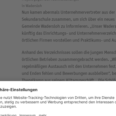
in Wadersloh
Nun kamen abermals Unternehmervertreter aus der 
Sekundarschule zusammen, um sich über ein neues 
Gemeinde Wadersloh zu informieren. „Unser Wadersl
künftig das Einrichtungs- und Unternehmerverzeichn
örtlichen Firmen vorstellen und Praktikums- und A
Anhand des Verzeichnisses sollen die jungen Mens
örtlichen Betrieben zusammengebracht werden. „Wir
regelmäßigen Austausch mit den Unternehmen fest, 
und Enden fehlen und Bewerbungen ausbleiben“, ber
Thegelkamp aus seinem Alltagsgeschäft. „Die Schüle
den Weg über das Abitur zum Studium einschlagen, 
Firmen in den Nachbarkommunen. Wir möchten mit d
es tolle und vielseitige Möglichkeiten auch in unse
Ausbildung anzutreten.“