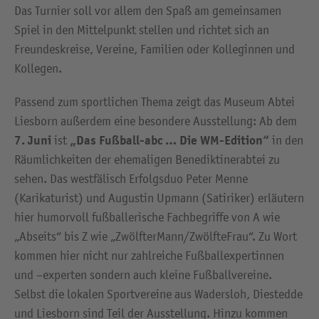
Das Turnier soll vor allem den Spaß am gemeinsamen
Spiel in den Mittelpunkt stellen und richtet sich an
Freundeskreise, Vereine, Familien oder Kolleginnen und
Kollegen.
Passend zum sportlichen Thema zeigt das Museum Abtei
Liesborn außerdem eine besondere Ausstellung: Ab dem
7. Juni
„Das Fußball-abc … Die WM-Edition“
ist
in den
Räumlichkeiten der ehemaligen Benediktinerabtei zu
sehen. Das westfälisch Erfolgsduo Peter Menne
(Karikaturist) und Augustin Upmann (Satiriker) erläutern
hier humorvoll fußballerische Fachbegriffe von A wie
„Abseits“ bis Z wie „ZwölfterMann/ZwölfteFrau“. Zu Wort
kommen hier nicht nur zahlreiche Fußballexpertinnen
und –experten sondern auch kleine Fußballvereine.
Selbst die lokalen Sportvereine aus Wadersloh, Diestedde
und Liesborn sind Teil der Ausstellung. Hinzu kommen