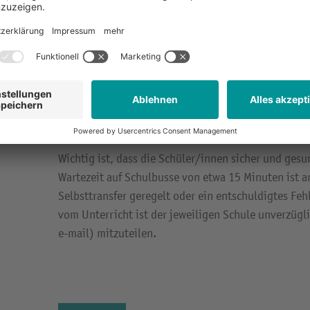
besonders schwierige extreme Witterungsverhältnis
die Beförderung der Fahrschüler/innen zu den einz
gar nicht möglich machen.
Der plötzliche Eintritt extremer Witterungsverhält
des Ministeriums für Schule und Weiterbildung v. 
für ein Schulversäumnis sein. In diesem Fall entsc
bzw. die volljährigen Schüler/innen selbst, ob der 
Wichtig ist, dass die Schüler/innen sicher und ges
Wartezeit auf Schulbusse von etwa 15 Minuten ist 
Selbsttransfer geregelt oder ein entschuldigtes Fe
vom Unterricht ist der jeweiligen Schule unverzügli
e-mail) mitzuteilen.