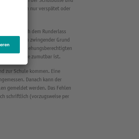
se das Fahren der Schulbusse und
elnen Schulen nur verspätet oder
nisse kann nach dem Runderlass
29.05.2015 ein zwingender Grund
heiden die Erziehungsberechtigten
Weg zur Schule zumutbar ist.
und zur Schule kommen. Eine
angemessen. Danach kann der
hlen gemeldet werden. Das Fehlen
ch schriftlich (vorzugsweise per