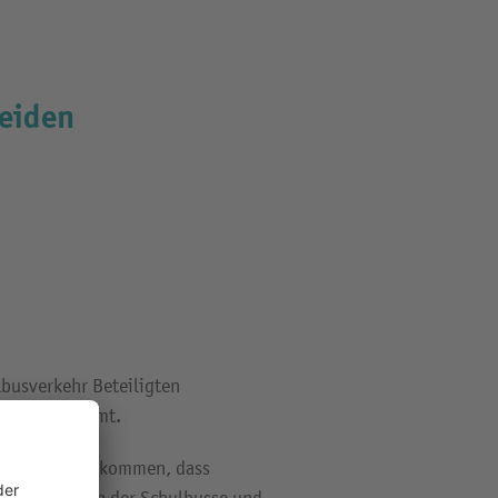
heiden
lbusverkehr Beteiligten
ehr abgestimmt.
n es aber vorkommen, dass