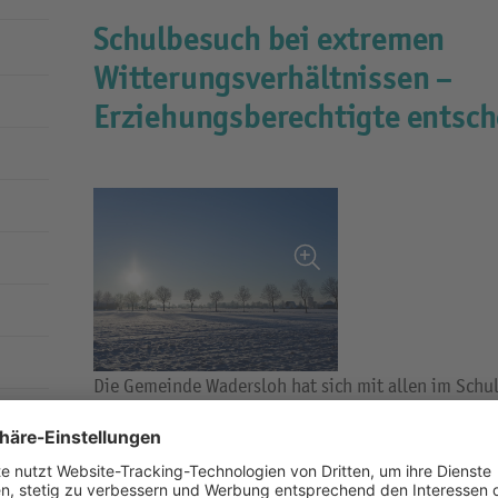
Schulbesuch bei extremen
Witterungsverhältnissen –
Erziehungsberechtigte entsc
Die Gemeinde Wadersloh hat sich mit allen im Schu
hinsichtlich des Winterdienstes beim Schulbusverk
Trotz aller Vorsorgemaßnahmen und Planungen kan