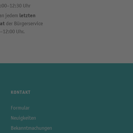
:00–12:30 Uhr
letzten
 an jedem
at
der Bürgerservice
0–12:00 Uhr.
KONTAKT
Formular
Neuigkeiten
Bekanntmachungen