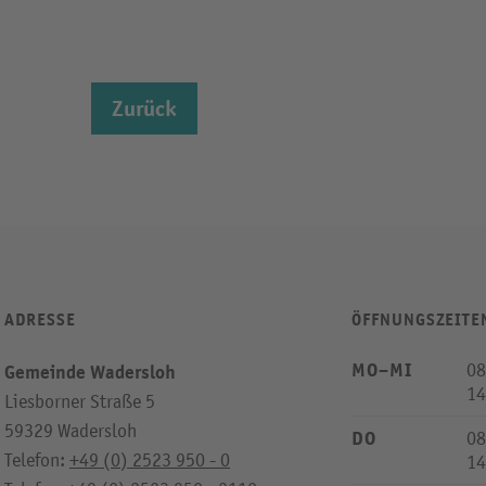
Zurück
ADRESSE
ÖFFNUNGSZEITE
MO–MI
08
Gemeinde Wadersloh
14
Liesborner Straße 5
59329 Wadersloh
DO
08
Telefon:
+49 (0) 2523 950 - 0
14