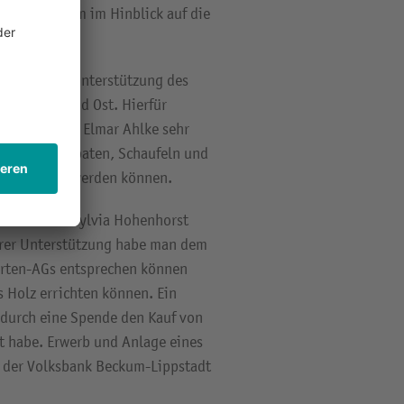
legenheit, um im Hinblick auf die
ker.
inanziellen Unterstützung des
e Münsterland Ost. Hierfür
ge Dezernent Elmar Ahlke sehr
chubkarren, Spaten, Schaufeln und
er verwahrt werden können.
tarbeiterin Sylvia Hohenhorst
hrer Unterstützung habe man dem
arten-AGs entsprechen können
 Holz errichten können. Ein
e durch eine Spende den Kauf von
t habe. Erwerb und Anlage eines
 der Volksbank Beckum-Lippstadt