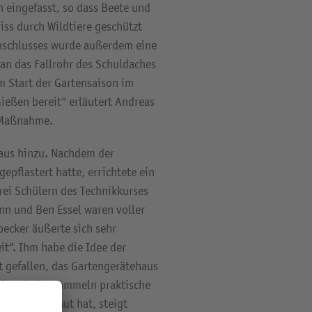
 eingefasst, so dass Beete und
ss durch Wildtiere geschützt
nschlusses wurde außerdem eine
an das Fallrohr des Schuldaches
m Start der Gartensaison im
ießen bereit“ erläutert Andreas
e Maßnahme.
aus hinzu. Nachdem der
epflastert hatte, errichtete ein
rei Schülern des Technikkurses
n und Ben Essel waren voller
ecker äußerte sich sehr
it“. Ihm habe die Idee der
 gefallen, das Gartengerätehaus
ie Schüler sammeln praktische
 selbst gebaut hat, steigt