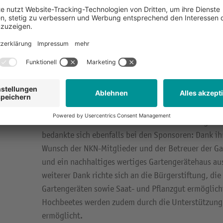
automatisch! Gleichzeitig war es eine besondere Ge
Berufswahl für das Handwerk zu werben“ so Bühlbec
Möglich wurde der Bau des Gerätehauses dank der f
Fördervereins der Sekundarschule und der Sparkass
bedankte sich der für die Schulverwaltung zuständi
herzlich. Ihn freut es, dass die Gartengeräte wie S
Rasenmäher nun direkt am Ort des Geschehens sich
Die für den Umwelt- und Klimaschutz zuständige Mi
bedankte sich ebenfalls bei den Sponsoren: Dank i
Wunsch der NKN-Mitglieder und der Betreuer der G
und ein nachhaltiges wertiges Gartengerätehaus aus
weiterer Dank richte sich an die Bürgerstiftung, di
Gartengeräten sowie Saat- und Pflanzgut ermöglich
Hochbeetes werden zudem durch die Unterstützung
ermöglicht.