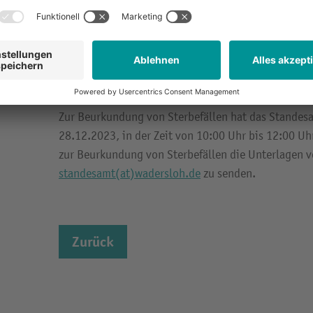
Mindestmaß herunterreguliert werden. Durch die A
eine deutliche Energieeinsparung möglich.
Der Betrieb des Bauhofes und des Zentralklärwerkes
die notwendigen betrieblichen Erfordernisse erfüll
Zur Beurkundung von Sterbefällen hat das Standes
28.12.2023, in der Zeit von 10:00 Uhr bis 12:00 Uh
zur Beurkundung von Sterbefällen die Unterlagen v
standesamt(at)wadersloh.de
zu senden.
Zurück