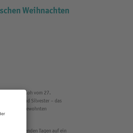
ischen Weihnachten
ltung Wadersloh vom 27.
hnachten und Silvester – das
ieder zu den gewohnten
inanderfolgenden Tagen auf ein