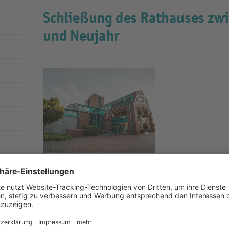
Schließung des Rathauses zw
und Neujahr
Um Energie zu sparen, schließt die Gemeindeverwa
Dezember bis zum 29. Dezember – also zwischen Wei
Rathaus. Ab dem 2. Januar 2024 ist das Rathaus w
Öffnungszeiten erreichbar.
Durch die Maßnahme kann die Heizung an zehn aufe