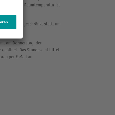
bsenkung der Raumtemperatur ist
 findet uneingeschränkt statt, um
en zu können.
amt am Donnerstag, den
r geöffnet. Das Standesamt bittet
orab per E-Mail an