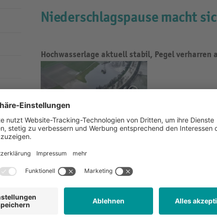
Niederschlagspause macht si
Hochwasserlage aktuell stabil, Pegel verharren
Nach den ergiebigen Niederschlägen der vergangene
heute zunächst entspannt. Die Pegel der gemeindli
auf einem hohen Niveau, die Lage ist stabil.
An der Glenne gibt es aufgrund des hohen Pegelsta
Überströmungen in einen Deichseitengraben. Die D