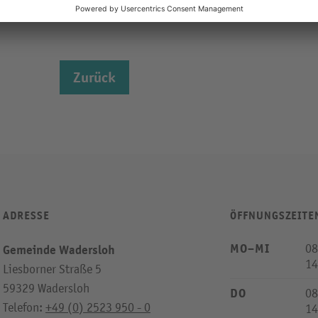
Hochwasserschutzanlagen werden weiterhin kontrol
Zurück
ADRESSE
ÖFFNUNGSZEITE
MO–MI
08
Gemeinde Wadersloh
14
Liesborner Straße 5
59329 Wadersloh
DO
08
Telefon:
+49 (0) 2523 950 - 0
14