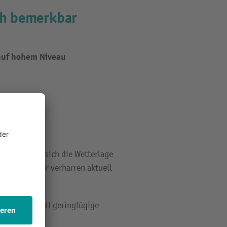
ch bemerkbar
 auf hohem Niveau
n Nacht hat sich die Wetterlage
chen Gewässer verharren aktuell
ndes punktuell geringfügige
eiche und