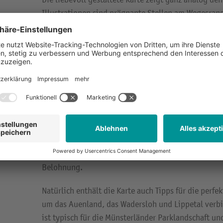
Illustrationen sind prägnante Stellen am Wegesrand 
Orientierung vereinfacht wird. Die 30 Kilometer lan
Knotenpunktsystem angepasst und verläuft auf Ra
Wirtschaftswegen.
Die Radfahrkarte zeigt nicht nur den Weg, sondern 
zu den Sehenswürdigkeiten. Entlang der Strecke be
wie die St. Ida-Basilika, das Schloss Hovestadt sow
Wenn die Kinder alle Rätsel lösen konnten, führt 
Liesborn. Hier erwartetet sie eine gefüllte Schatztr
kann diese geöffnet werden und jede Entdeckerin un
Belohnung.
Natürlich enthält die Karte auch Tipps für die perf
um das Auenland, das Wadersloh und Lippetal verbin
ist typisch für die Münsterländer Parklandschaft und