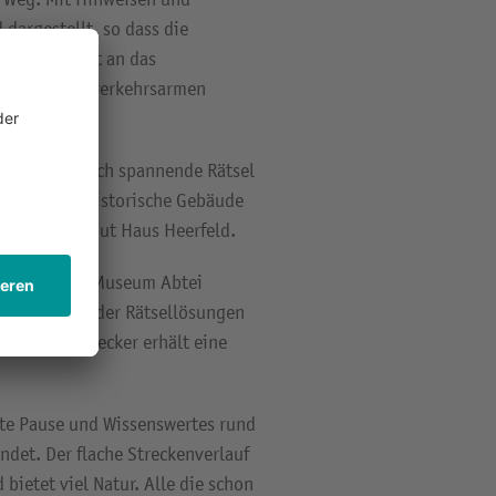
dargestellt, so dass die
ge Strecke ist an das
dwegen oder verkehrsarmen
beinhaltet auch spannende Rätsel
finden sich historische Gebäude
ie das Rittergut Haus Heerfeld.
die Route zum Museum Abtei
uhe. Mithilfe der Rätsellösungen
d jeder Entdecker erhält eine
ekte Pause und Wissenswertes rund
det. Der flache Streckenverlauf
 bietet viel Natur. Alle die schon