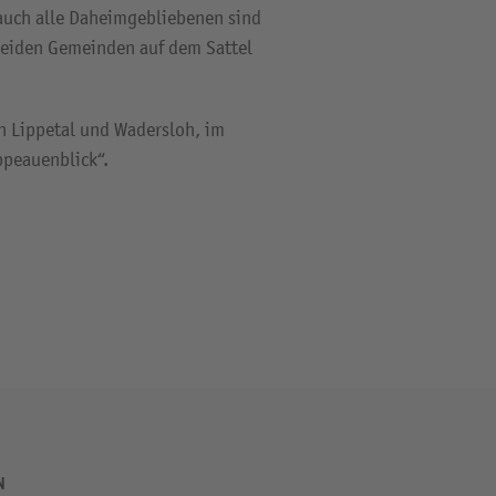
 auch alle Daheimgebliebenen sind
 beiden Gemeinden auf dem Sattel
n Lippetal und Wadersloh, im
peauenblick“.
N