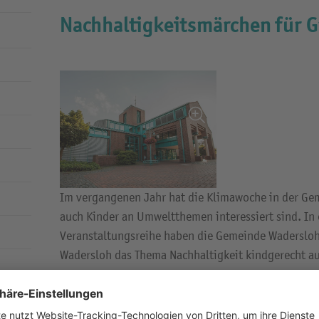
Nachhaltigkeitsmärchen für 
Im vergangenen Jahr hat die Klimawoche in der Ge
auch Kinder an Umweltthemen interessiert sind. I
Veranstaltungsreihe haben die Gemeinde Waderslo
Wadersloh das Thema Nachhaltigkeit kindgerecht au
Am Grundschulverbund fand dazu unter der Schirmh
Christian Thegelkamp in diesen Tagen eine besonder