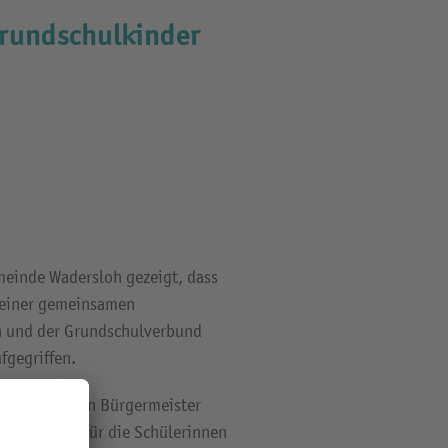
Grundschulkinder
meinde Wadersloh gezeigt, dass
n einer gemeinsamen
h und der Grundschulverbund
fgegriffen.
errschaft von Bürgermeister
e Lesereise für die Schülerinnen