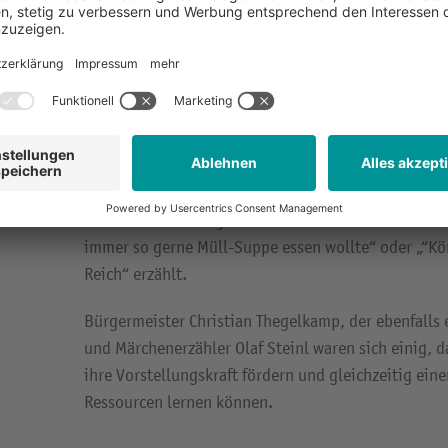
und Schüler statt. Märchenerzähler Olaf Steinl aus 
nachhaltige Märchen von jungen Helden vorgetragen
für Klima-, Umwelt- und Tierschutz einsetzen.
Olaf Steinl ist davon überzeugt, dass Märchen die V
Weise fördern und dass beim Zuhören zugleich die 
Werte vermittelt werden. Insgesamt sieben Märchen
Schülerinnen und Schüler an den Grundschulstando
Diestedde statt. In jeder Märchenstunde wurden dre
immer so gerne Müll-Suppe essen wollte“ oder „“Kö
Reich“ erzählt.
Bürgermeister Christian Thegelkamp, der ebenfalls 
und Märchenerzähler Olaf Steinl waren sich einig, 
ihre Vorstellungskraft fördern und gleichzeitig e
Ressourcen lernen können.