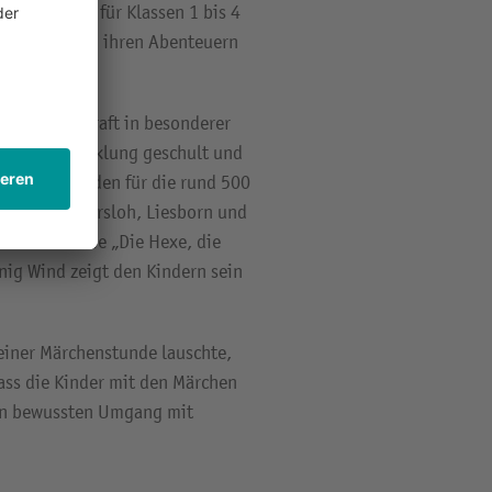
Hannover hat für Klassen 1 bis 4
, die sich in ihren Abenteuern
orstellungskraft in besonderer
Sprachentwicklung geschult und
stunden fanden für die rund 500
rten in Wadersloh, Liesborn und
i Märchen wie „Die Hexe, die
nig Wind zeigt den Kindern sein
einer Märchenstunde lauschte,
dass die Kinder mit den Märchen
inen bewussten Umgang mit