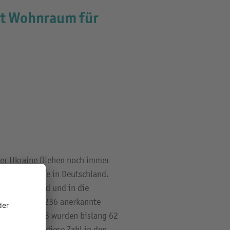
ht Wohnraum für
der Ukraine fliehen noch immer
ucht und Hilfe in Deutschland.
 Deutschland und in die
e Wadersloh 236 anerkannte
reshälfte 2023 wurden bislang 62
n, dass sich diese Zahl in den