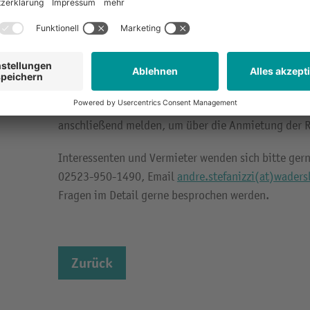
kommenden Monaten noch weiter erhöhen wird.
Für die dafür notwendigen Wohnräume zur dezentra
Geflüchteten bittet die Gemeindeverwaltung um Un
Bürgerinnen und Bürger. Wer über leerstehende W
verfügt, melde sich bitte direkt im Rathaus. Die Ve
anschließend melden, um über die Anmietung der R
Interessenten und Vermieter wenden sich bitte gern 
02523-950-1490, Email
andre.stefanizzi(at)waders
Fragen im Detail gerne besprochen werden.
Zurück