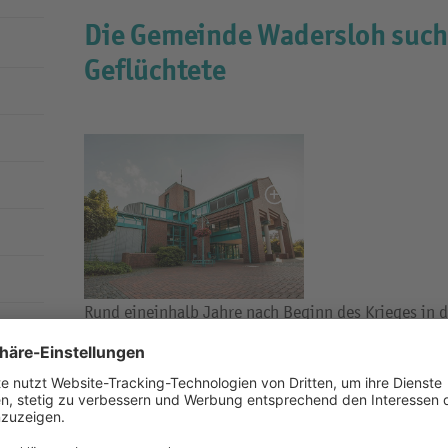
Die Gemeinde Wadersloh suc
Geflüchtete
Rund eineinhalb Jahre nach Beginn des Krieges in 
zahlreiche Menschen vor dem Krieg und suchen Zufl
Auch aus anderen Ländern kommen Geflüchtete nach
Gemeinde Wadersloh. Aktuell leben in der Gemeind
Flüchtlinge und 95 Asylbewerber. In der ersten Jah
Personen neu zugewiesen und es ist damit zu rechne