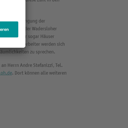
len Unterbringung der
terstützung der Wadersloher
ohnungen oder sogar Häuser
rwaltungsmitarbeiter werden sich
äumlichkeiten zu sprechen.
an Herrn Andre Stefanizzi, Tel.
loh.de
. Dort können alle weiteren