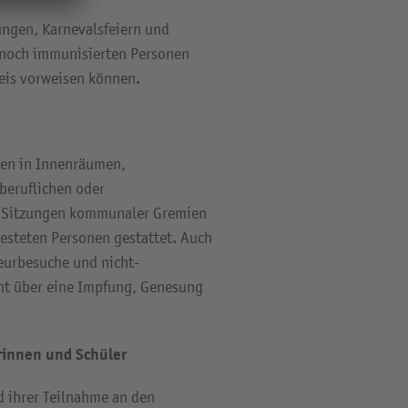
ungen, Karnevalsfeiern und
 noch immunisierten Personen
weis vorweisen können.
gen in Innenräumen,
beruflichen oder
d Sitzungen kommunaler Gremien
testeten Personen gestattet. Auch
eurbesuche und nicht-
cht über eine Impfung, Genesung
rinnen und Schüler
d ihrer Teilnahme an den