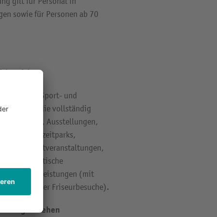
g gilt für Personal in
gen sowie für Personen ab 70
itbereich
im Kultur-, Sport- und
 gestattet, die vollständig
e von Museen, Ausstellungen,
 Gärten, Freizeitparks,
tätten, Sportveranstaltungen,
g wie touristische
aher Dienstleistungen (mit
eistungen oder Friseurbesuche).
ektionsgeschehen