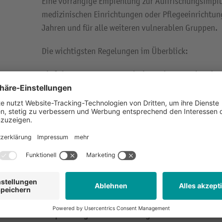
Eine vorrangige Empfehlung zur Auffrischungsimpfun
medizinischen Einrichtungen oder Pflegeeinrichtun
Jahren und für alle weiteren vulnerablen Gruppen.
Die wichtigsten Regelungen im Überblick:
Einführung von 2G-Regeln im Kultur- und Freize
Der Besuch von Veranstaltungen und Einrichtungen 
Freizeitbereich ist nur noch immunisierten Personen
geimpft oder genesen sind. Darunter fallen Besuch
Konzerten, Theatern, Kinos, Tierparks, zoologischen
Schwimmbädern. Der Besuch von Restaurants, Gasts
Weihnachtsmärkten fällt ebenso unter diese Regelun
Übernachtungen oder die Inanspruchnahme körpern
Ausnahme medizinischer oder pflegerischer Dienstl
2G-plus-Regel in Einrichtungen mit hohem Inf