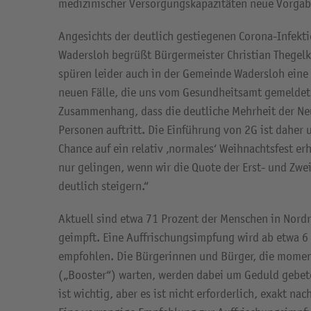
medizinischer Versorgungskapazitäten neue Vorgabe
Angesichts der deutlich gestiegenen Corona-Infekt
Wadersloh begrüßt Bürgermeister Christian Thegel
spüren leider auch in der Gemeinde Wadersloh eine
neuen Fälle, die uns vom Gesundheitsamt gemeldet
Zusammenhang, dass die deutliche Mehrheit der Ne
Personen auftritt. Die Einführung von 2G ist daher
Chance auf ein relativ ‚normales‘ Weihnachtsfest e
nur gelingen, wenn wir die Quote der Erst- und Zw
deutlich steigern.“
Aktuell sind etwa 71 Prozent der Menschen in Nordr
geimpft. Eine Auffrischungsimpfung wird ab etwa 6
empfohlen. Die Bürgerinnen und Bürger, die momen
(„Booster“) warten, werden dabei um Geduld gebet
ist wichtig, aber es ist nicht erforderlich, exakt na