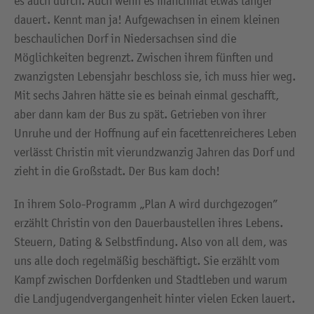
es auch durch. Auch wenn es manchmal etwas länger
dauert. Kennt man ja! Aufgewachsen in einem kleinen
beschaulichen Dorf in Niedersachsen sind die
Möglichkeiten begrenzt. Zwischen ihrem fünften und
zwanzigsten Lebensjahr beschloss sie, ich muss hier weg.
Mit sechs Jahren hätte sie es beinah einmal geschafft,
aber dann kam der Bus zu spät. Getrieben von ihrer
Unruhe und der Hoffnung auf ein facettenreicheres Leben
verlässt Christin mit vierundzwanzig Jahren das Dorf und
zieht in die Großstadt. Der Bus kam doch!
In ihrem Solo-Programm „Plan A wird durchgezogen”
erzählt Christin von den Dauerbaustellen ihres Lebens.
Steuern, Dating & Selbstfindung. Also von all dem, was
uns alle doch regelmäßig beschäftigt. Sie erzählt vom
Kampf zwischen Dorfdenken und Stadtleben und warum
die Landjugendvergangenheit hinter vielen Ecken lauert.