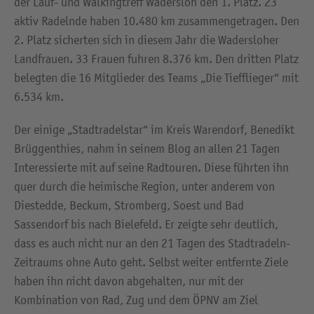
der Lauf- und Walkingtreff Wadersloh den 1. Platz. 23
aktiv Radelnde haben 10.480 km zusammengetragen. Den
2. Platz sicherten sich in diesem Jahr die Wadersloher
Landfrauen. 33 Frauen fuhren 8.376 km. Den dritten Platz
belegten die 16 Mitglieder des Teams „Die Tiefflieger“ mit
6.534 km.
Der einige „Stadtradelstar“ im Kreis Warendorf, Benedikt
Brüggenthies, nahm in seinem Blog an allen 21 Tagen
Interessierte mit auf seine Radtouren. Diese führten ihn
quer durch die heimische Region, unter anderem von
Diestedde, Beckum, Stromberg, Soest und Bad
Sassendorf bis nach Bielefeld. Er zeigte sehr deutlich,
dass es auch nicht nur an den 21 Tagen des Stadtradeln-
Zeitraums ohne Auto geht. Selbst weiter entfernte Ziele
haben ihn nicht davon abgehalten, nur mit der
Kombination von Rad, Zug und dem ÖPNV am Ziel